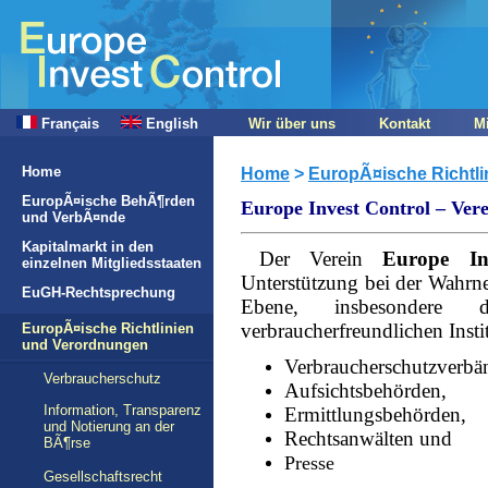
Français
English
Wir über uns
Kontakt
M
Home
Home
>
EuropÃ¤ische Richtl
EuropÃ¤ische BehÃ¶rden
Europe Invest Control – Vere
und VerbÃ¤nde
Kapitalmarkt in den
Der Verein
Europe In
einzelnen Mitgliedsstaaten
Unterstützung bei der Wahrne
EuGH-Rechtsprechung
Ebene, insbesondere 
verbraucherfreundlichen Inst
EuropÃ¤ische Richtlinien
und Verordnungen
Verbraucherschutzverb
Verbraucherschutz
Aufsichtsbehörden,
Information, Transparenz
Ermittlungsbehörden,
und Notierung an der
Rechtsanwälten und
BÃ¶rse
Presse
Gesellschaftsrecht