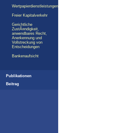
Wertpapierdienstleistungen
Freier Kapitalverkehr
Gerichtliche
ZustÃ¤ndigkeit,
anwendbares Recht,
Anerkennung und
Vollstreckung von
Entscheidungen
Bankenaufsicht
Publikationen
Beitrag